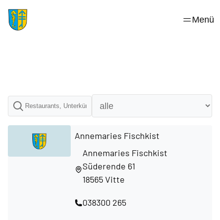
Skip
to
Menü
content
Annemaries Fischkist
Annemaries Fischkist
Süderende 61
18565 Vitte
038300 265