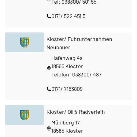
Tel: 038300/ 501 55
0171/ 522 451 5
Kloster/ Fuhrunternehmen
Neubauer
Hafenweg 4a
18565 Kloster
Telefon: 038300/ 487
0171/ 7153809
Kloster/ Olli´s Radverleih
Mühlberg 17
18565 Kloster