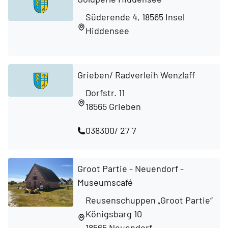
Süderende 4, 18565 Insel
Hiddensee
Grieben/ Radverleih Wenzlaff
Dorfstr. 11
18565 Grieben
038300/ 27 7
Groot Partie - Neuendorf -
Museumscafé
Reusenschuppen „Groot Partie“
Königsbarg 10
18565 Neuendorf