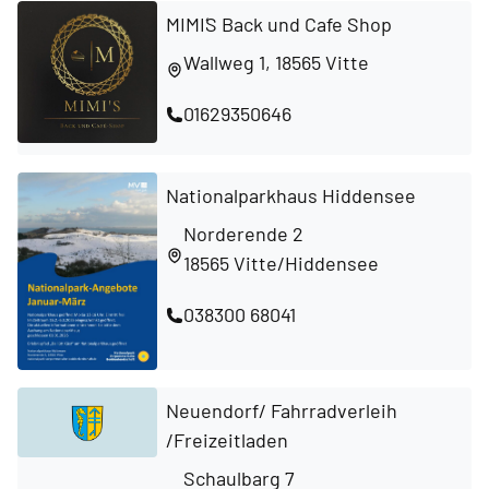
MIMI´S Back und Cafe Shop
Wallweg 1, 18565 Vitte
01629350646
Nationalparkhaus Hiddensee
Norderende 2
18565 Vitte/Hiddensee
038300 68041
Neuendorf/ Fahrradverleih
/Freizeitladen
Schaulbarg 7