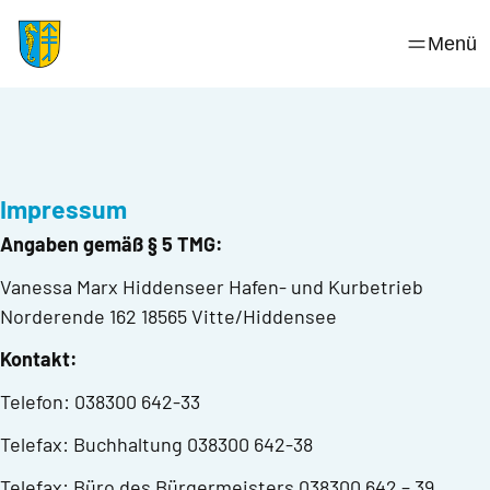
Skip
to
Menü
content
Impressum
Angaben gemäß § 5 TMG:
Vanessa Marx Hiddenseer Hafen- und Kurbetrieb
Norderende 162 18565 Vitte/Hiddensee
Kontakt:
Telefon: 038300 642-33
Telefax: Buchhaltung 038300 642-38
Telefax: Büro des Bürgermeisters 038300 642 – 39