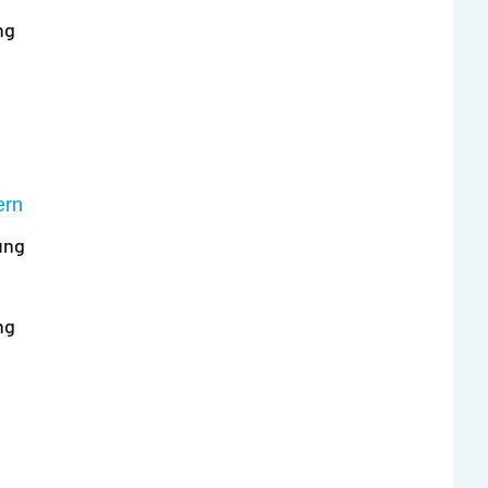
ng
ern
ung
ng