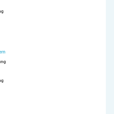
ng
ern
ung
ng