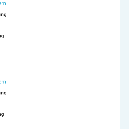
ern
ung
ng
ern
ung
ng