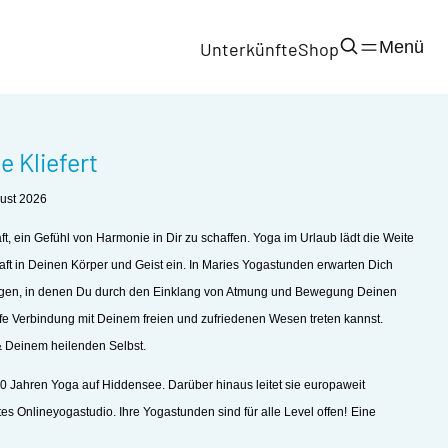
Menü
Unterkünfte
Shop
e Kliefert
gust 2026
t, ein Gefühl von Harmonie in Dir zu schaffen. Yoga im Urlaub lädt die Weite
t in Deinen Körper und Geist ein. In Maries Yogastunden erwarten Dich
ngen, in denen Du durch den Einklang von Atmung und Bewegung Deinen
iefe Verbindung mit Deinem freien und zufriedenen Wesen treten kannst.
& Deinem heilenden Selbst.
r 10 Jahren Yoga auf Hiddensee. Darüber hinaus leitet sie europaweit
es Onlineyogastudio. Ihre Yogastunden sind für alle Level offen!
Eine