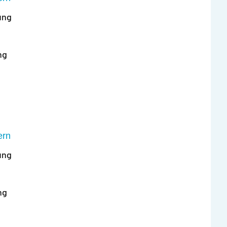
ung
ng
ern
ung
ng