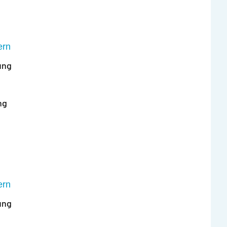
ern
ung
ng
ern
ung