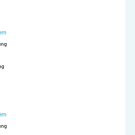
ern
ung
ng
ern
ung