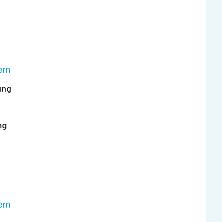
ern
ung
ng
ern