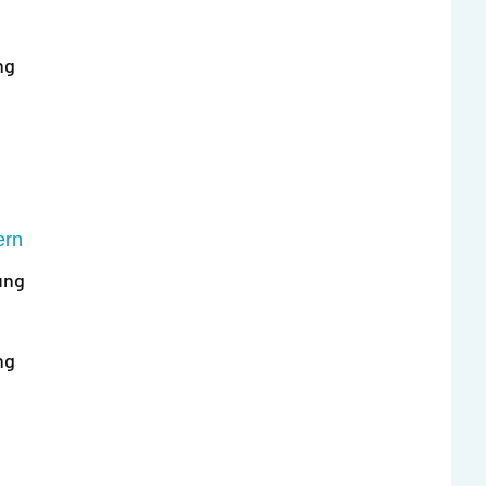
ng
ern
ung
ng