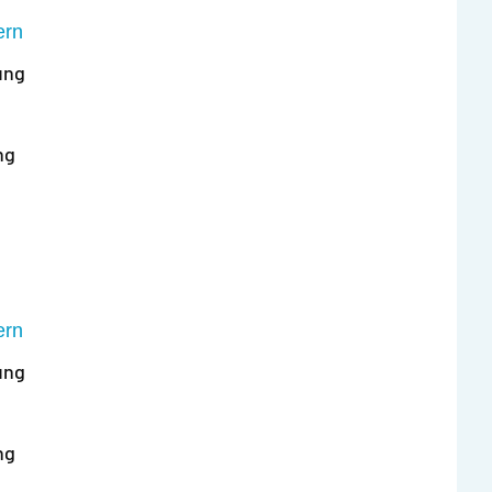
ern
ung
ng
ern
ung
ng