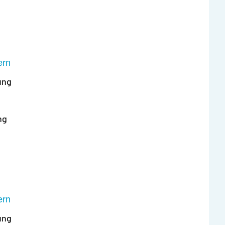
ern
ung
ng
ern
ung