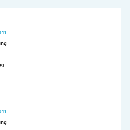
ern
ung
ng
ern
ung