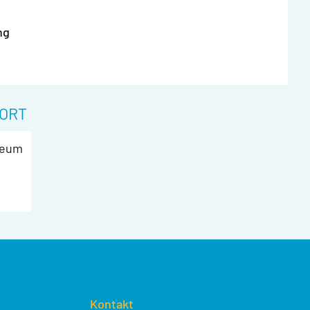
ng
ORT
seum
Kontakt