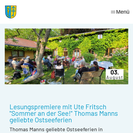
Skip
to
Menü
content
03.
August
Lesungspremiere mit Ute Fritsch
"Sommer an der See!" Thomas Manns
geliebte Ostseeferien
Thomas Manns geliebte Ostseeferien in