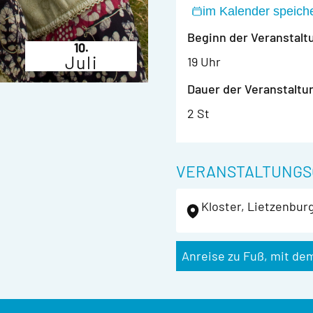
im Kalender speich
Beginn der Veranstalt
10.
Juli
19 Uhr
Dauer der Veranstaltu
2 St
VERANSTALTUNGS
Kloster, Lietzenbur
Anreise zu Fuß, mit de