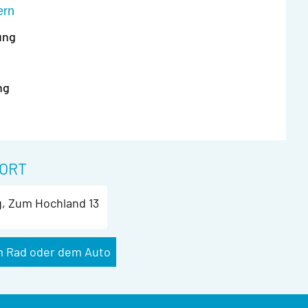
ern
ung
ng
ORT
g, Zum Hochland 13
m Rad oder dem Auto