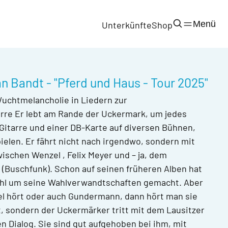
Menü
Unterkünfte
Shop
n Bandt - "Pferd und Haus - Tour 2025"
Wuchtmelancholie in Liedern zur
rre Er lebt am Rande der Uckermark, um jedes
itarre und einer DB-Karte auf diversen Bühnen,
pielen. Er fährt nicht nach irgendwo, sondern mit
ischen Wenzel , Felix Meyer und – ja, dem
 (Buschfunk). Schon auf seinen früheren Alben hat
ehl um seine Wahlverwandtschaften gemacht. Aber
l hört oder auch Gundermann, dann hört man sie
t, sondern der Uckermärker tritt mit dem Lausitzer
n Dialog. Sie sind gut aufgehoben bei ihm, mit