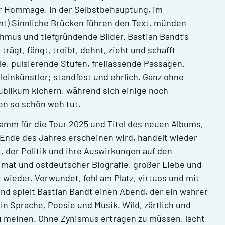
er Hommage, in der Selbstbehauptung, im
mt) Sinnliche Brücken führen den Text, münden
ythmus und tiefgründende Bilder. Bastian Bandt’s
 trägt, fängt, treibt, dehnt, zieht und schafft
le, pulsierende Stufen, freilassende Passagen.
einkünstler; standfest und ehrlich. Ganz ohne
Publikum kichern, während sich einige noch
en so schön weh tut.
ramm für die Tour 2025 und Titel des neuen Albums,
 Ende des Jahres erscheinen wird, handelt wieder
 der Politik und ihre Auswirkungen auf den
eimat und ostdeutscher Biografie, großer Liebe und
ieder. Verwundet, fehl am Platz, virtuos und mit
nd spielt Bastian Bandt einen Abend, der ein wahrer
 in Sprache, Poesie und Musik. Wild, zärtlich und
u meinen. Ohne Zynismus ertragen zu müssen, lacht