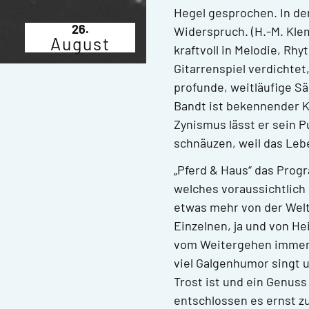
Hegel gesprochen. In d
26.
Widerspruch. (H.-M. Kle
August
kraftvoll in Melodie, Rh
Gitarrenspiel verdichtet,
profunde, weitläufige Sä
Bandt ist bekennender Kl
Zynismus lässt er sein 
schnäuzen, weil das Leb
„Pferd & Haus“ das Prog
welches voraussichtlich
etwas mehr von der Welt,
Einzelnen, ja und von H
vom Weitergehen immer w
viel Galgenhumor singt u
Trost ist und ein Genuss
entschlossen es ernst z