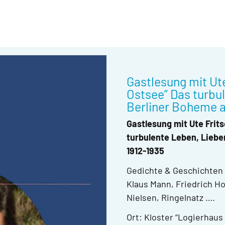
Gastlesung mit Ut
Ostsee” Das turbu
Berliner Boheme a
Gastlesung mit Ute Frit
turbulente Leben, Liebe
1912-1935
Gedichte & Geschichten z
Klaus Mann, Friedrich Ho
Nielsen, Ringelnatz ….
Ort: Kloster “Logierhaus