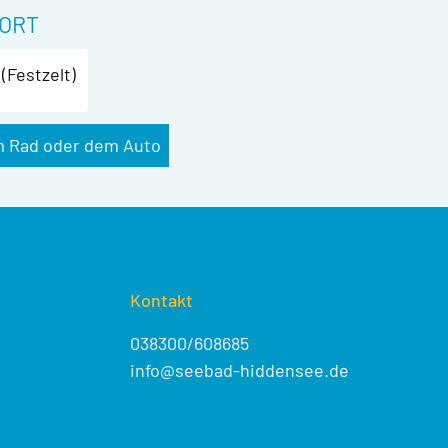
ORT
(Festzelt)
m Rad oder dem Auto
Kontakt
038300/608685
info@seebad-hiddensee.de