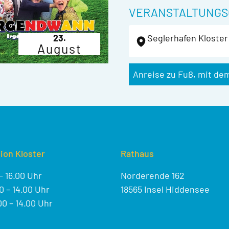
VERANSTALTUNGS
23.
Seglerhafen Kloster 
August
Anreise zu Fuß, mit de
ion Kloster
Rathaus
– 16.00 Uhr
Norderende 162
 – 14.00 Uhr
18565 Insel Hiddensee
0 – 14.00 Uhr