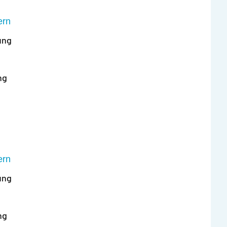
ern
ung
ng
ern
ung
ng