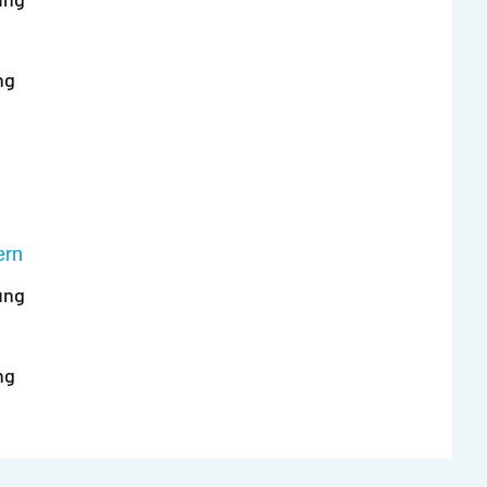
ng
ern
ung
ng