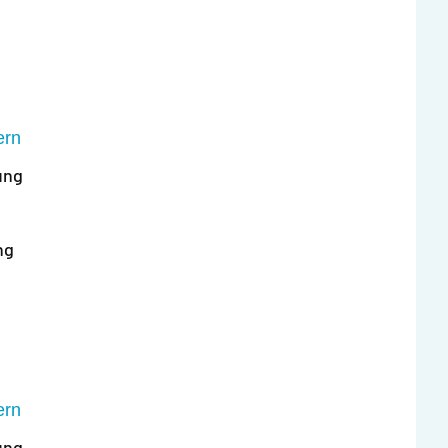
ern
ung
ng
ern
ung