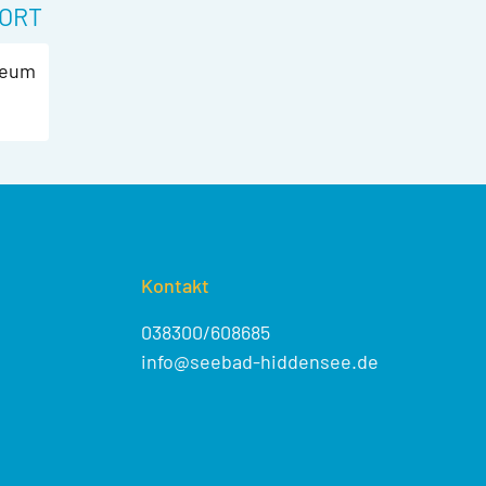
ORT
seum
Kontakt
038300/608685
info@seebad-hiddensee.de