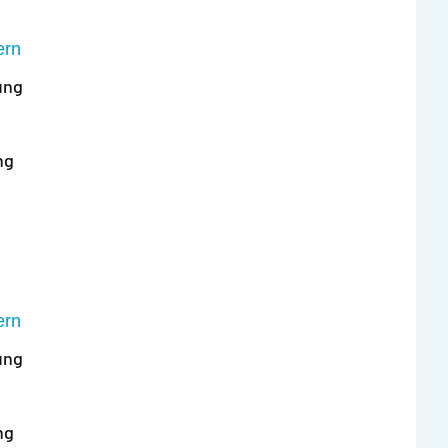
ern
ung
ng
ern
ung
ng