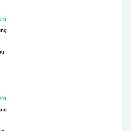
ern
ung
ng
ern
ung