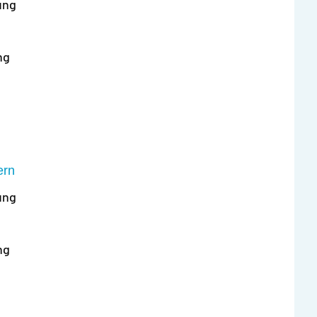
ung
ng
ern
ung
ng