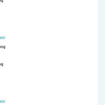
ng
ern
ung
ng
ern