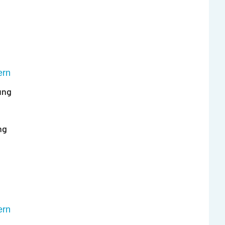
ern
ung
ng
ern