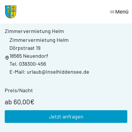
Skip
alle Bilder ansehen
to
Menü
content
Zimmervermietung Helm
Zimmervermietung Helm
Dörpstraat 19
18565 Neuendorf
Tel. 038300-456
E-Mail: urlaub@inselhiddensee.de
Preis/Nacht
ab 60,00€
Jetzt anfragen