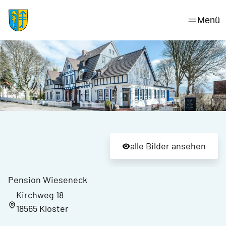
Skip
to
Menü
content
alle Bilder ansehen
Pension Wieseneck
Kirchweg 18
18565 Kloster