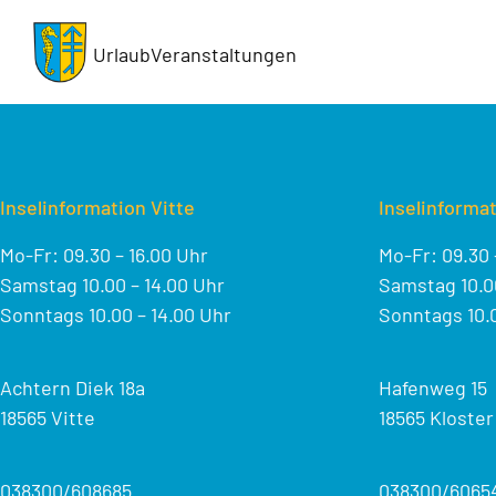
Skip
to
Urlaub
Veranstaltungen
content
Inselinformation Vitte
Inselinformat
Mo-Fr: 09.30 – 16.00 Uhr
Mo-Fr: 09.30 
Samstag 10.00 – 14.00 Uhr
Samstag 10.00
Sonntags 10.00 – 14.00 Uhr
Sonntags 10.0
Achtern Diek 18a
Hafenweg 15
18565 Vitte
18565 Kloster
038300/608685
038300/6065